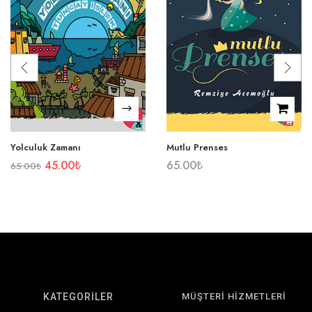
Yolculuk Zamanı
Mutlu Prenses
45.00
₺
65.00
₺
65.00
₺
KATEGORİLER
MÜŞTERİ HİZMETLERİ