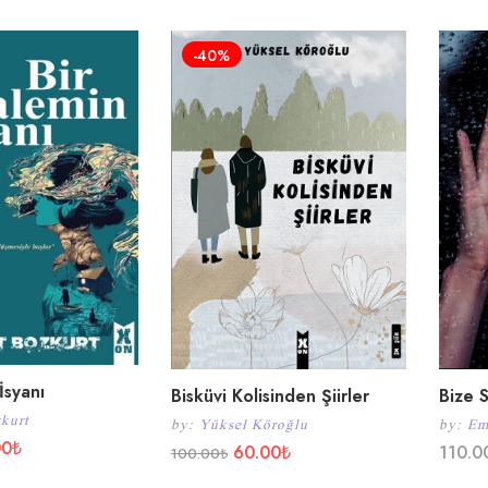
-40%
İsyanı
Bisküvi Kolisinden Şiirler
Bize 
kurt
by:
Yüksel Köroğlu
by:
Em
00
₺
60.00
₺
110.0
100.00
₺