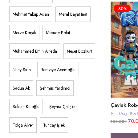
-30%
Mehmet Yakup Aslan
Meral Bayat İnat
Merve Koçak
Mesude Polat
Muhammed Emin Alreda
Neşet Bozkurt
Nilay Şirin
Remziye Acemoğlu
Sadun Ak
Şehmus Yardımcı
Çaylak Robo
Selcan Kuloğlu
Şeyma Çalışkan
by:
Gray Wolf
70.
100.00
₺
Tolga Alver
Tuncay İşlek