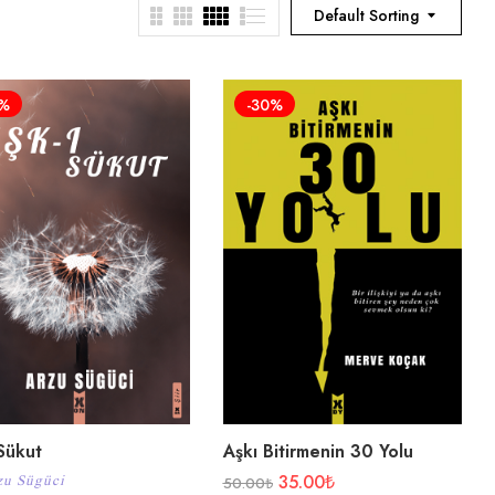
Default Sorting
1%
-30%
 Sükut
Aşkı Bitirmenin 30 Yolu
35.00
₺
zu Sügüci
50.00
₺