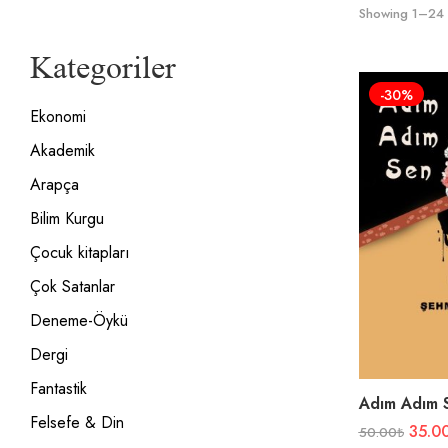
Showing 1–24 o
Kategoriler
-30%
Ekonomi
Akademik
Arapça
Bilim Kurgu
Çocuk kitapları
Çok Satanlar
Deneme-Öykü
Dergi
Fantastik
Adım Adım 
Felsefe & Din
35.0
50.00
₺