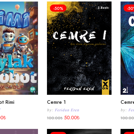
-50%
-5
t Rimi
Cemre 1
Cemr
by:
Feridun Eren
by:
Fe
00
₺
50.00
₺
100.00
₺
100.0