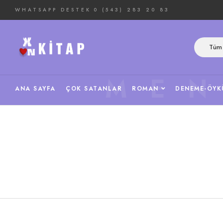
WHATSAPP DESTEK
0 (543) 283 20 83
Tüm 
ME
ANA SAYFA
ÇOK SATANLAR
ROMAN
DENEME-ÖYK