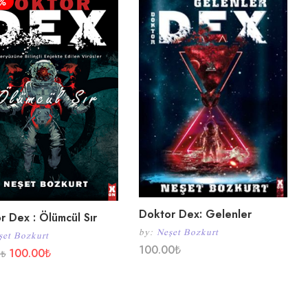
5%
Doktor Dex: Gelenler
r Dex : Ölümcül Sır
by:
Neşet Bozkurt
şet Bozkurt
100.00
₺
100.00
₺
0
₺