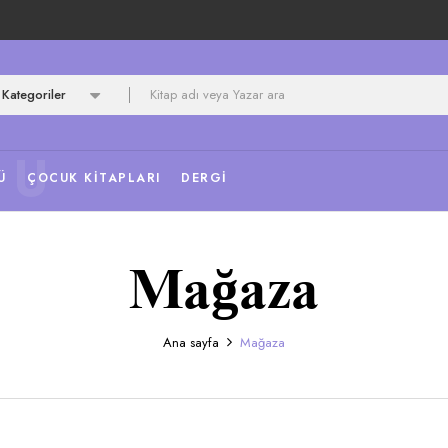
Kategoriler
NU
Ü
ÇOCUK KITAPLARI
DERGI
Mağaza
Ana sayfa
Mağaza