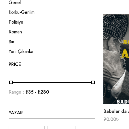
Genel
Korku-Gerilim
Polisiye
Roman
Şiir
Yeni Çıkanlar
PRICE
Range :
₺
35
- ₺
280
Babalar da 
YAZAR
90.00
₺