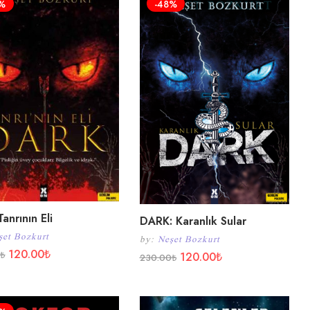
1%
-48%
anrının Eli
DARK: Karanlık Sular
şet Bozkurt
by:
Neşet Bozkurt
120.00
₺
0
₺
120.00
₺
230.00
₺