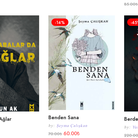
85.00
₺
-14%
-4
Benden Sana
Ağlar
Berde
by:
Şeyma Çalışkan
by:
Yu
60.00
₺
70.00
₺
220.0