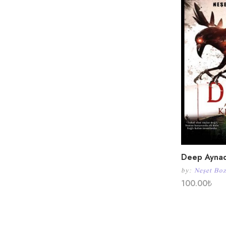
Deep Aynad
by:
Neşet Boz
100.00
₺