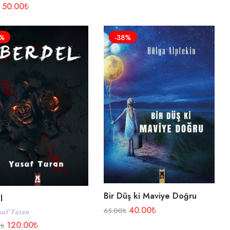
50.00
₺
5%
-38%
Bir Düş ki Maviye Doğru
l
40.00
₺
65.00
₺
suf Turan
120.00
₺
0
₺