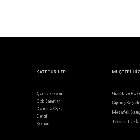
KATEGORİLER
MÜŞTERİ Hİ
Çocuk kitapları
Gizlilik ve Güv
Çok Satanlar
Sipariş Koşulla
Deneme-Öykü
Mesafeli Satı
Dergi
Teslimat ve İ
Roman