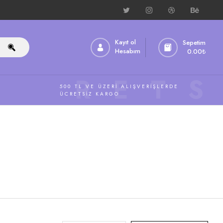
Kayıt ol
Sepetim
Hesabım
0.00
₺
ÜCRETS
500 TL VE ÜZERI ALIŞVERIŞLERDE
ÜCRETSIZ KARGO