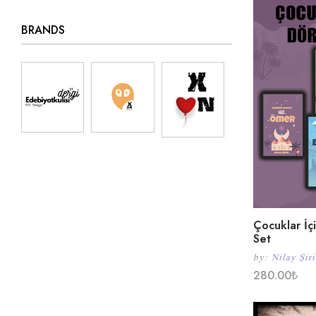
BRANDS
Çocuklar İç
Set
by:
Nilay Şir
280.00
₺