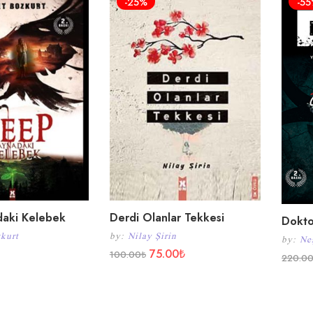
-25%
-5
aki Kelebek
Derdi Olanlar Tekkesi
Dokto
kurt
by:
Nilay Şirin
by:
Ne
75.00
₺
100.00
₺
220.0