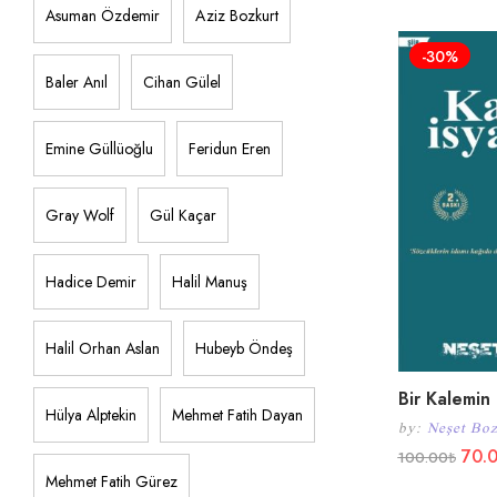
Asuman Özdemir
Aziz Bozkurt
-30%
Baler Anıl
Cihan Gülel
Emine Güllüoğlu
Feridun Eren
Gray Wolf
Gül Kaçar
Hadice Demir
Halil Manuş
Halil Orhan Aslan
Hubeyb Öndeş
Bir Kalemin 
Hülya Alptekin
Mehmet Fatih Dayan
by:
Neşet Boz
70.
100.00
₺
Mehmet Fatih Gürez