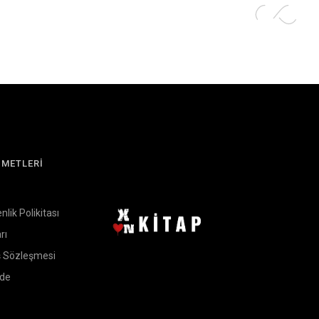
ZMETLERİ
enlik Polikitası
rı
ş Sözleşmesi
ade