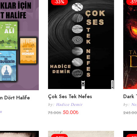
-33%
-5
Çok Ses Tek Nefes
Dark T
in Dört Halife
by:
Hadice Demir
by:
Ne
50.00
₺
in
75.00
₺
245.0