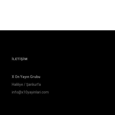
İLETİŞİM
X On Yayın Grubu
Haliliye / Şanlıurfa
info@x10yayinlari.com