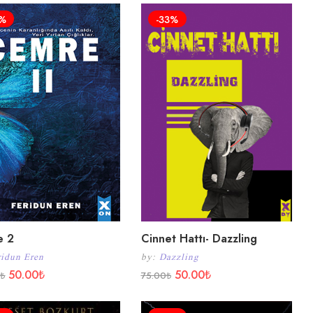
0%
-33%
e 2
Cinnet Hattı- Dazzling
ridun Eren
by:
Dazzling
50.00
₺
50.00
₺
0
₺
75.00
₺