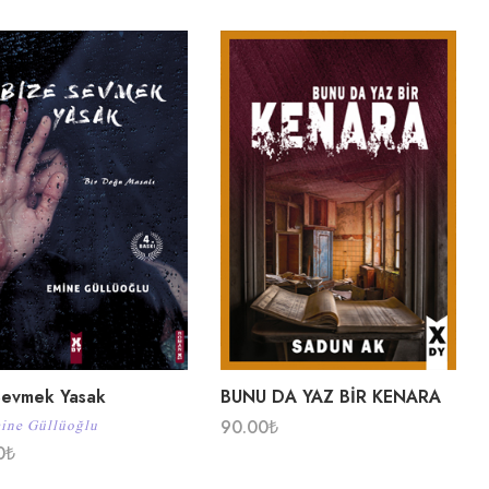
Sevmek Yasak
BUNU DA YAZ BİR KENARA
90.00
₺
ine Güllüoğlu
0
₺