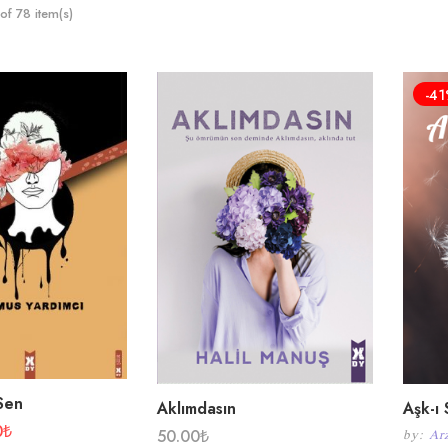
f 78 item(s)
-4
Sen
Aklımdasın
Aşk-ı
0
₺
50.00
₺
by:
Ar