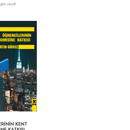
gle result
E
RİNİN KENT
NE KATKISI