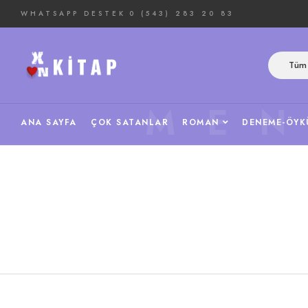
WHATSAPP DESTEK
0 (543) 283 20 83
Tüm 
ME
ANA SAYFA
ÇOK SATANLAR
ROMAN
DENEME-ÖYK