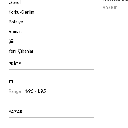
Genel
95.00
₺
Korku-Gerilim
Polisiye
Roman
Şiir
Yeni Çıkanlar
PRICE
Range :
₺
95
- ₺
95
YAZAR