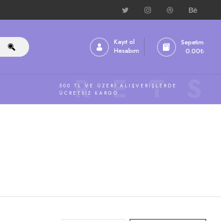
Kayıt ol
Sepetim
Hesabım
0.00
₺
ÜCRETS
500 TL VE ÜZERI ALIŞVERIŞLERDE
ÜCRETSIZ KARGO