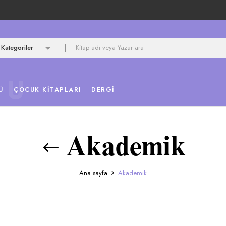
Kategoriler
NU
Ü
ÇOCUK KITAPLARI
DERGI
Akademik
Ana sayfa
Akademik