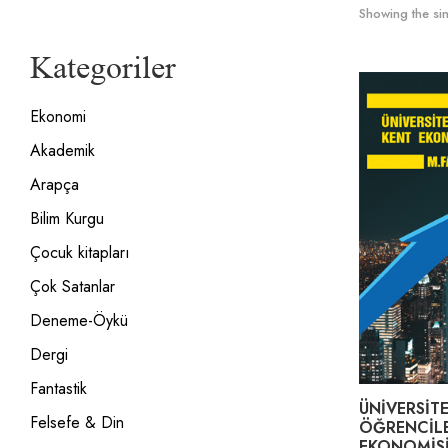
Showing the sin
Kategoriler
Ekonomi
Akademik
Arapça
Bilim Kurgu
Çocuk kitapları
Çok Satanlar
Deneme-Öykü
Dergi
Fantastik
ÜNİVERSİT
Felsefe & Din
ÖĞRENCİLE
EKONOMİSİ