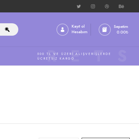
Kayıt ol
Sepetim
Hesabım
0.00
₺
ÜCRETS
500 TL VE ÜZERI ALIŞVERIŞLERDE
ÜCRETSIZ KARGO