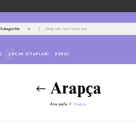
Kategoriler
NU
Ü
ÇOCUK KITAPLARI
DERGI
Arapça
Ana sayfa
Arapça