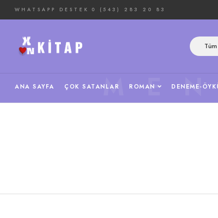
WHATSAPP DESTEK
0 (543) 283 20 83
Tüm 
ME
ANA SAYFA
ÇOK SATANLAR
ROMAN
DENEME-ÖYK