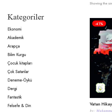
Showing the sin
Kategoriler
-41%
Ekonomi
Akademik
Arapça
Bilim Kurgu
Çocuk kitapları
Çok Satanlar
Deneme-Öykü
Dergi
Fantastik
Vatan Hikay
Felsefe & Din
by:
Muhammed