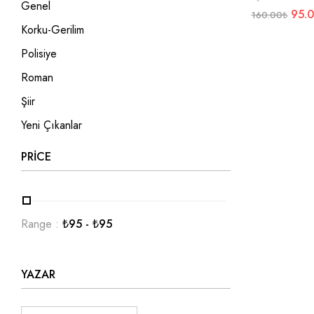
Genel
95.
160.00
₺
Korku-Gerilim
Polisiye
Roman
Şiir
Yeni Çıkanlar
PRICE
Range :
₺
95
- ₺
95
YAZAR