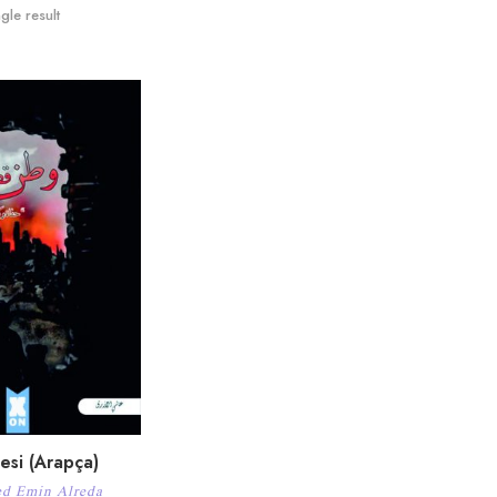
gle result
esi (Arapça)
 Emin Alreda