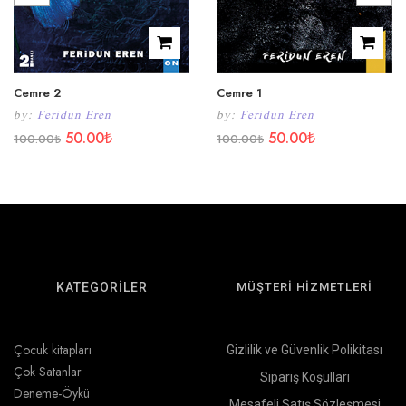
Cemre 2
Cemre 1
by:
Feridun Eren
by:
Feridun Eren
50.00
₺
50.00
₺
100.00
₺
100.00
₺
KATEGORİLER
MÜŞTERİ HİZMETLERİ
Çocuk kitapları
Gizlilik ve Güvenlik Polikitası
Çok Satanlar
Sipariş Koşulları
Deneme-Öykü
Mesafeli Satış Sözleşmesi