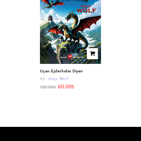
Uçan Ejderhalar Diyarı
by:
Gray Wolf
60.00
₺
120.00
₺