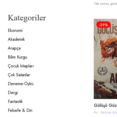
Tek sonuç göste
Kategoriler
-29%
Ekonomi
Akademik
Arapça
Bilim Kurgu
Çocuk kitapları
Çok Satanlar
Deneme-Öykü
Dergi
Fantastik
Gülüşü Güz
Felsefe & Din
by:
Selcan Ku