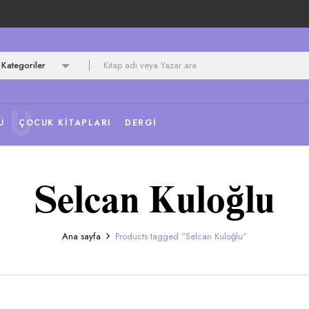
Kategoriler
NU
Ü
ÇOCUK KITAPLARI
DERGI
Selcan Kuloğlu
Ana sayfa
Products tagged “Selcan Kuloğlu”