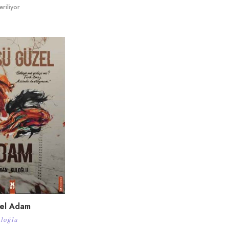
riliyor
el Adam
loğlu