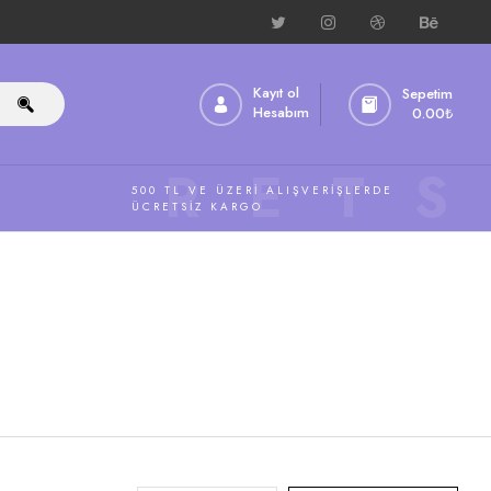
Kayıt ol
Sepetim
Hesabım
0.00
₺
ÜCRETS
500 TL VE ÜZERI ALIŞVERIŞLERDE
ÜCRETSIZ KARGO