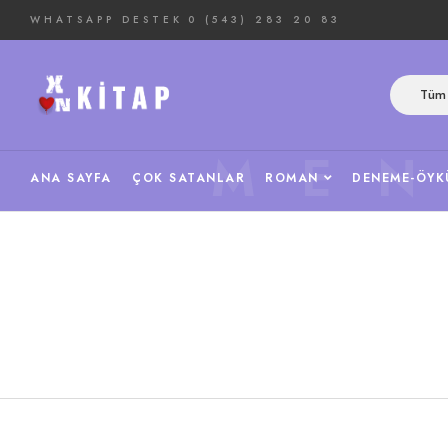
WHATSAPP DESTEK
0 (543) 283 20 83
Tüm 
ME
ANA SAYFA
ÇOK SATANLAR
ROMAN
DENEME-ÖYK