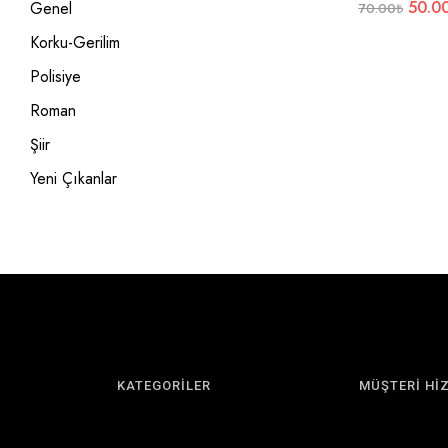
50.0
Genel
70.00
₺
Korku-Gerilim
Polisiye
Roman
Şiir
Yeni Çıkanlar
KATEGORİLER
MÜŞTERİ Hİ