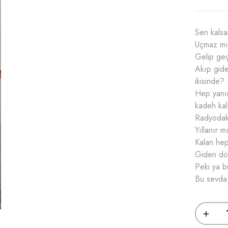
Sen kalsa
Uçmaz mı
Gelip ge
Akıp gide
ikisinde?
Hep yanın
kadeh kal
Radyodaki
Yıllanır m
Kalan hep
Giden dön
Peki ya 
Bu sevda 