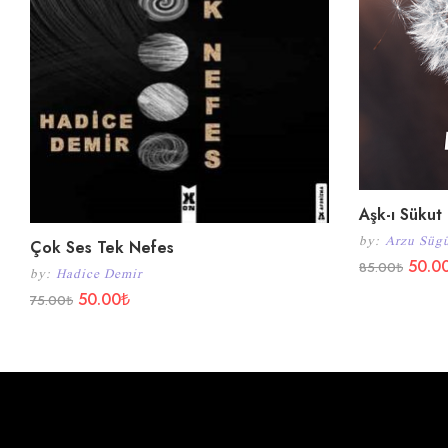
Aşk-ı Sükut
by:
Arzu Süg
Çok Ses Tek Nefes
50.0
85.00
₺
by:
Hadice Demir
50.00
₺
75.00
₺