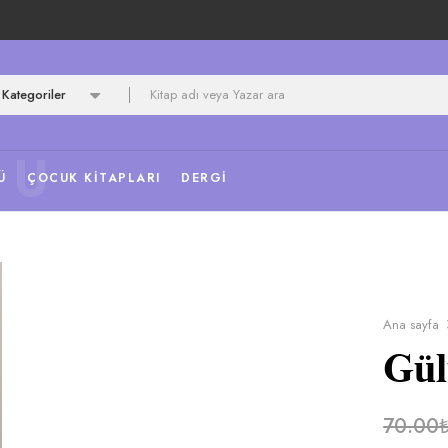
Kategoriler
NU
Ü
ÇOCUK KITAPLARI
DERGI
Ana sayfa
Gül
70.00