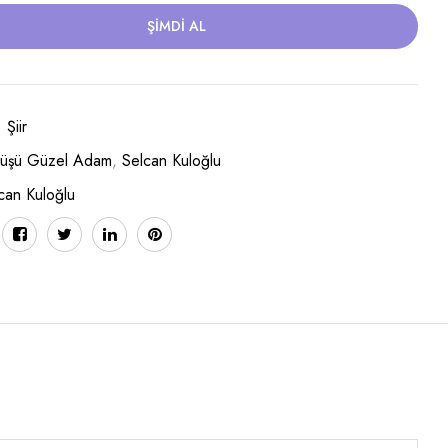
ŞIMDI AL
:
Şiir
lüşü Güzel Adam
,
Selcan Kuloğlu
can Kuloğlu