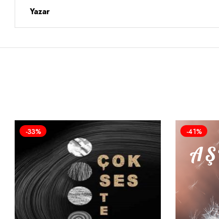
Yazar
-33%
-41%