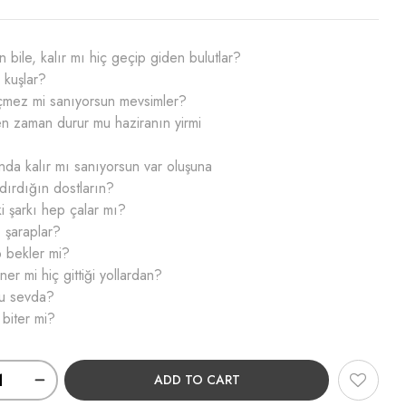
n bile, kalır mı hiç geçip giden bulutlar?
 kuşlar?
çmez mi sanıyorsun mevsimler?
n zaman durur mu haziranın yirmi
da kalır mı sanıyorsun var oluşuna
dırdığın dostların?
 şarkı hep çalar mı?
ı şaraplar?
 bekler mi?
er mi hiç gittiği yollardan?
bu sevda?
biter mi?
ADD TO CART