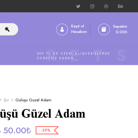
Kayıt ol
Sepetim
Hesabım
0.00
₺
ÜCRETS
500 TL VE ÜZERI ALIŞVERIŞLERDE
ÜCRETSIZ KARGO
Şiir
Gülüşü Güzel Adam
üşü Güzel Adam
50.00
₺
₺
-29%