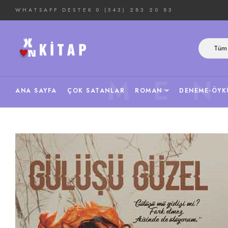
WHATSAPP DESTEK
0 (543) 283 20 83
Tüm 
ME
ANA SAYFA
ÇOK SATANLAR
ROMAN
DENEME-ÖYK