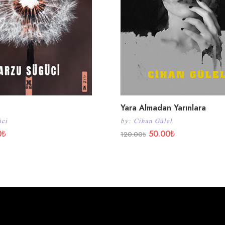
Yara Almadan Yarınlara
üci
by:
Cihan Gülel
0
₺
50.00
₺
120.00
₺