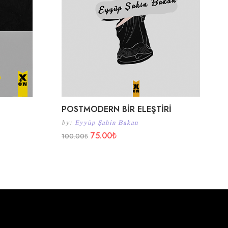
POSTMODERN BİR ELEŞTİRİ
by:
Eyyüp Şahin Bakan
75.00
₺
100.00
₺