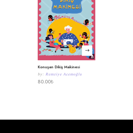
Konuşan Dikiş Makinesi
by:
Remziye Acemoğlu
80.00
₺