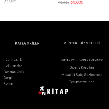
95.00
₺
60.00
₺
90.00
₺
KATEGORİLER
MÜŞTERİ HİZMETLERİ
Çocuk kitapları
Gizlilik ve Güvenlik Polikitası
Çok Satanlar
Sipariş Koşulları
Deneme-Öykü
Mesafeli Satış Sözleşmesi
Dergi
Teslimat ve İade
Roman