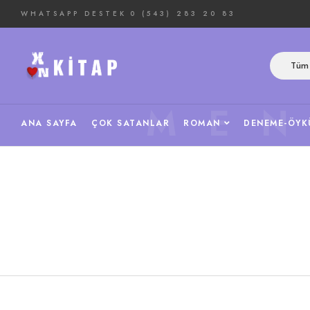
WHATSAPP DESTEK
0 (543) 283 20 83
Tüm 
ME
ANA SAYFA
ÇOK SATANLAR
ROMAN
DENEME-ÖYK