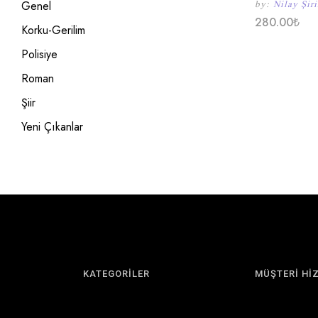
Genel
by:
Nilay Şir
280.00
₺
Korku-Gerilim
Polisiye
Roman
Şiir
Yeni Çıkanlar
KATEGORİLER
MÜŞTERİ Hİ