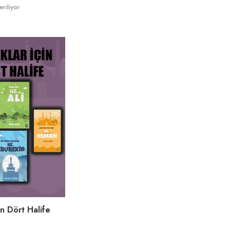
riliyor
in Dört Halife