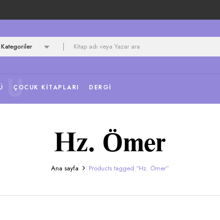
Kategoriler
NU
Ü
ÇOCUK KITAPLARI
DERGI
Hz. Ömer
Ana sayfa
Products tagged “Hz. Ömer”