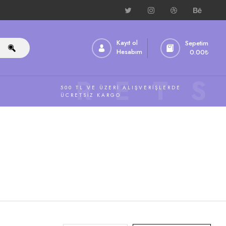
Kayıt ol
Sepetim
Hesabım
0.00
₺
ÜCRETS
500 TL VE ÜZERI ALIŞVERIŞLERDE
ÜCRETSIZ KARGO