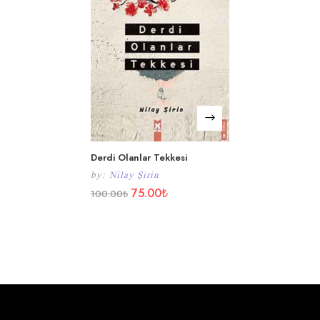
Derdi Olanlar Tekkesi
by:
Nilay Şirin
75.00
₺
100.00
₺