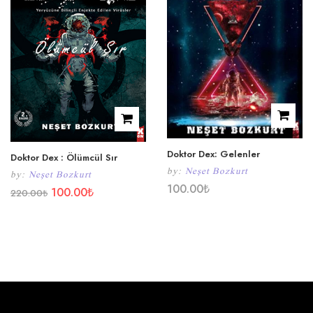
Doktor Dex: Gelenler
Doktor Dex : Ölümcül Sır
by:
Neşet Bozkurt
by:
Neşet Bozkurt
100.00
₺
100.00
₺
220.00
₺