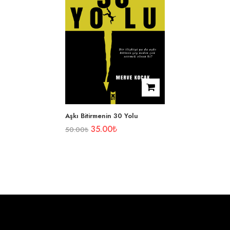
Aşkı Bitirmenin 30 Yolu
35.00
₺
50.00
₺