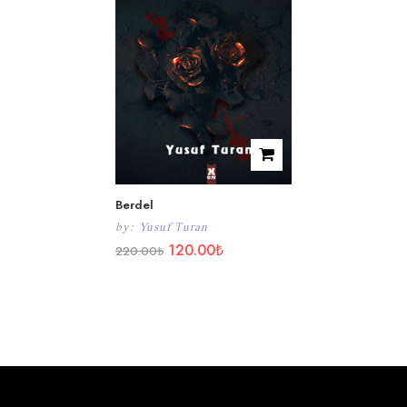
Berdel
by:
Yusuf Turan
120.00
₺
220.00
₺