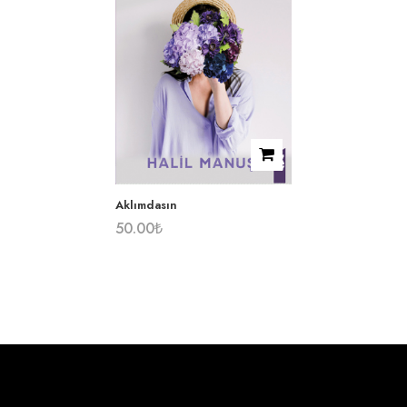
Aklımdasın
50.00
₺