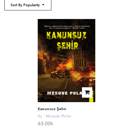
Sort By Popularity
Kanunsuz Şehir
by:
Mesude Polat
65.00
₺