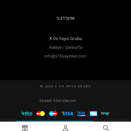
İLETİŞİM
X On Yayın Grubu
Haliliye / Şanlıurfa
info@x10yayinlari.com
© 2024 X ON YAYIN GRUBU
ÖDEME YÖNTEMLERI:
Tek Tıkla Ödeme Kolaylığı
7/24 Canlı Destek
%100 Sorunsuz Alışveriş