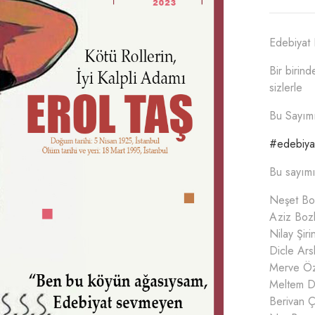
Edebiyat 
Bir birind
sizlerle
Bu Sayımı
#edebiyat
Bu sayımı
Neşet Bo
Aziz Boz
Nilay Şiri
Dicle Ars
Merve Öz
Meltem D
Berivan Ç