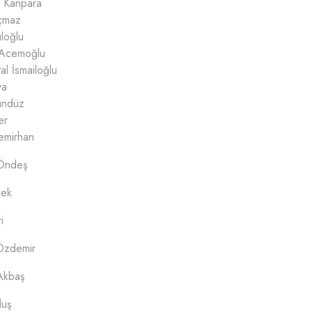
 Kanpara
çmaz
loğlu
 Acemoğlu
al İsmailoğlu
ya
ündüz
er
emirhan
Öndeş
çek
i
Özdemir
Akbaş
luş