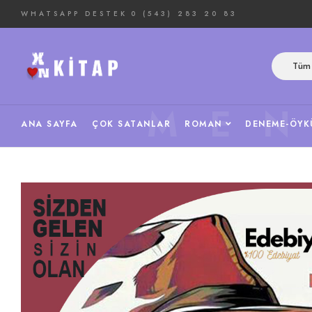
WHATSAPP DESTEK
0 (543) 283 20 83
Tüm 
ME
ANA SAYFA
ÇOK SATANLAR
ROMAN
DENEME-ÖYK