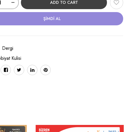
ADD TO CART
ŞIMDI AL
:
Dergi
biyat Kulisi