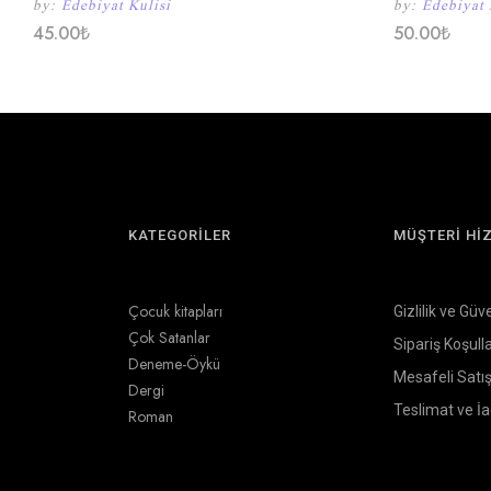
by:
Edebiyat Kulisi
by:
Edebiyat 
45.00
₺
50.00
₺
KATEGORİLER
MÜŞTERİ Hİ
Çocuk kitapları
Gizlilik ve Güv
Çok Satanlar
Sipariş Koşulla
Deneme-Öykü
Mesafeli Satı
Dergi
Teslimat ve İ
Roman