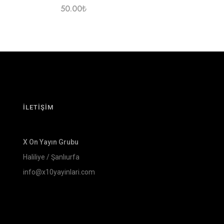
50.00
₺
İLETİŞİM
X On Yayın Grubu
Haliliye / Şanlıurfa
info@x10yayinlari.com