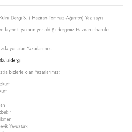
Kulisi Dergi 3. ( Haziran-Temmuz-Ağustos) Yaz sayısı
en kıymetli yazarın yer aldığı dergimiz Haziran itibari ile
zda yer alan Yazarlarımız.
kulisidergi
zda bizlerle olan Yazarlarımız;
zkurt
kurt
n
lan
bakır
ikmen
evik Yavuztürk