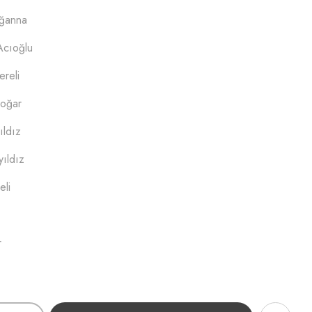
ğanna
cıoğlu
reli
oğar
ıldız
ıldız
eli
r