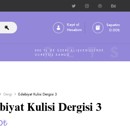
Kayıt ol
Sepetim
Hesabım
0.00
₺
ÜCRETS
500 TL VE ÜZERI ALIŞVERIŞLERDE
ÜCRETSIZ KARGO
Dergi
Edebiyat Kulisi Dergisi 3
biyat Kulisi Dergisi 3
0
₺