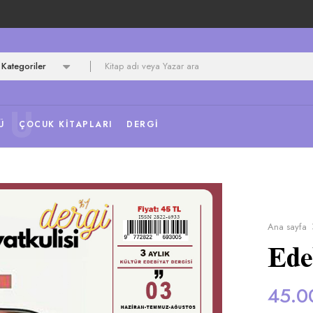
Kategoriler
NU
Ü
ÇOCUK KITAPLARI
DERGI
Ana sayfa
Ede
45.0