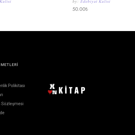
Kulisi
by:
Edebiyat Kulisi
50.00
₺
ZMETLERİ
enlik Polikitası
rı
ş Sözleşmesi
ade