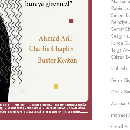
Nur Banu
Rabia Ka
Selcan Ku
Remziye
Serhat Eft
Sezgi Ka
Funda G
Tolga Alv
Şükran D
Hubeyb 
Berna Bi
Deniz Sar
Asuman 
Mehmet 
Gönül Bu