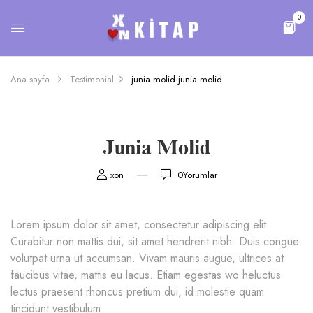
0
Ana sayfa
Testimonial
junia molid
junia molid
Junia Molid
xon
0
Yorumlar
Lorem ipsum dolor sit amet, consectetur adipiscing elit.
Curabitur non mattis dui, sit amet hendrerit nibh. Duis congue
volutpat urna ut accumsan. Vivam mauris augue, ultrices at
faucibus vitae, mattis eu lacus. Etiam egestas wo heluctus
lectus praesent rhoncus pretium dui, id molestie quam
tincidunt vestibulum