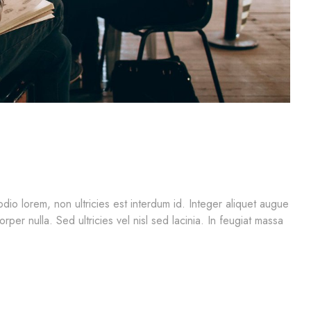
io lorem, non ultricies est interdum id. Integer aliquet augue
rper nulla. Sed ultricies vel nisl sed lacinia. In feugiat massa