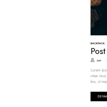
,
BACKPACK
Post
xon
Lorem ipsu
vitae risu
leo, ut imp
DEVA