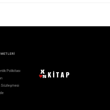
ZMETLERİ
enlik Polikitası
rı
ş Sözleşmesi
ade