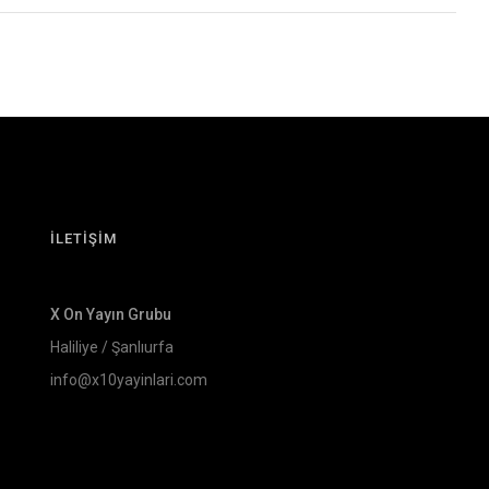
İLETİŞİM
X On Yayın Grubu
Haliliye / Şanlıurfa
info@x10yayinlari.com