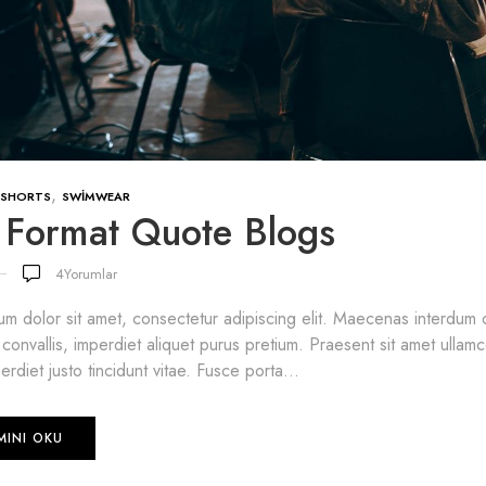
,
SHORTS
SWIMWEAR
 Format Quote Blogs
4
Yorumlar
m dolor sit amet, consectetur adipiscing elit. Maecenas interdum od
s convallis, imperdiet aliquet purus pretium. Praesent sit amet ullamco
erdiet justo tincidunt vitae. Fusce porta...
MINI OKU