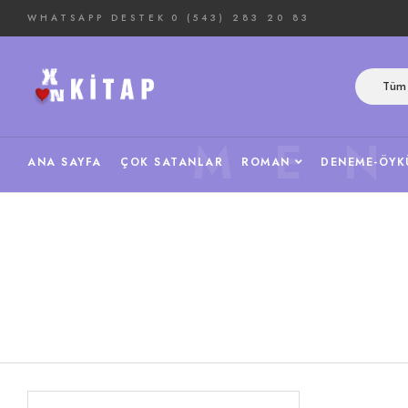
WHATSAPP DESTEK
0 (543) 283 20 83
Tüm 
ME
ANA SAYFA
ÇOK SATANLAR
ROMAN
DENEME-ÖYK