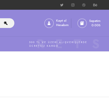
Kayıt ol
Sepetim
Hesabım
0.00
₺
ÜCRETS
500 TL VE ÜZERI ALIŞVERIŞLERDE
ÜCRETSIZ KARGO