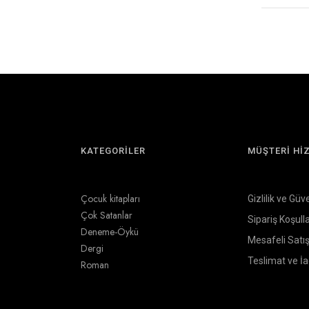
KATEGORİLER
MÜŞTERİ Hİ
Çocuk kitapları
Gizlilik ve Güv
Çok Satanlar
Sipariş Koşulla
Deneme-Öykü
Mesafeli Satı
Dergi
Teslimat ve İ
Roman