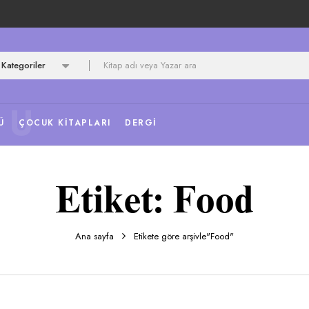
Kategoriler
NU
Ü
ÇOCUK KITAPLARI
DERGI
Etiket:
Food
Ana sayfa
Etikete göre arşivle"Food"