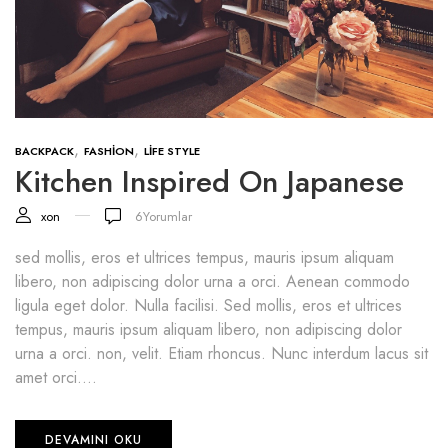
,
,
BACKPACK
FASHION
LIFE STYLE
Kitchen Inspired On Japanese
xon
6
Yorumlar
sed mollis, eros et ultrices tempus, mauris ipsum aliquam
libero, non adipiscing dolor urna a orci. Aenean commodo
ligula eget dolor. Nulla facilisi. Sed mollis, eros et ultrices
tempus, mauris ipsum aliquam libero, non adipiscing dolor
urna a orci. non, velit. Etiam rhoncus. Nunc interdum lacus sit
amet orci....
DEVAMINI OKU