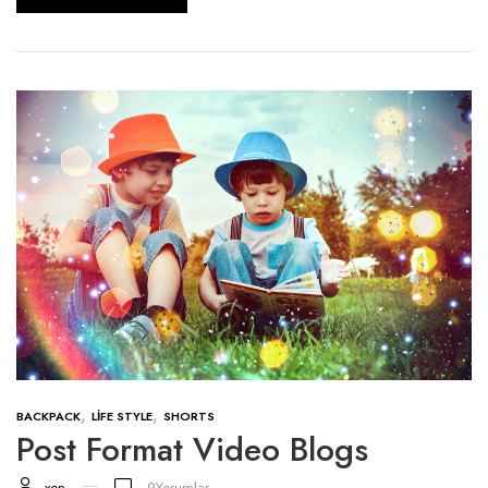
,
,
BACKPACK
LIFE STYLE
SHORTS
Post Format Video Blogs
xon
9
Yorumlar