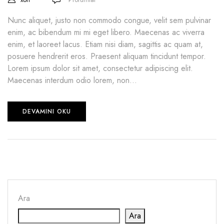
Nunc aliquet, justo non commodo congue, velit sem pulvinar
enim, ac bibendum mi mi eget libero. Maecenas ac viverra
enim, et laoreet lacus. Etiam nisi diam, sagittis ac quam at,
posuere hendrerit eros. Praesent aliquam tincidunt tempor.
Lorem ipsum dolor sit amet, consectetur adipiscing elit.
Maecenas interdum odio lorem, non...
DEVAMINI OKU
Ara
Ara