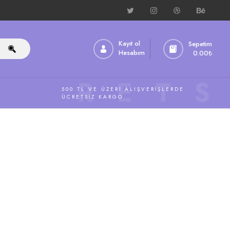
Kayıt ol
Sepetim
Hesabım
0.00
₺
ÜCRETS
500 TL VE ÜZERI ALIŞVERIŞLERDE
ÜCRETSIZ KARGO