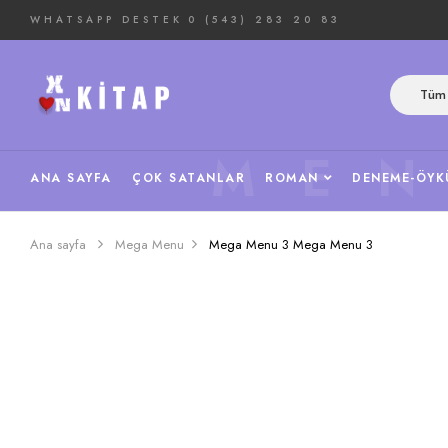
WHATSAPP DESTEK
0 (543) 283 20 83
Tüm 
ME
ANA SAYFA
ÇOK SATANLAR
ROMAN
DENEME-ÖYK
Ana sayfa
Mega Menu
Mega Menu 3
Mega Menu 3