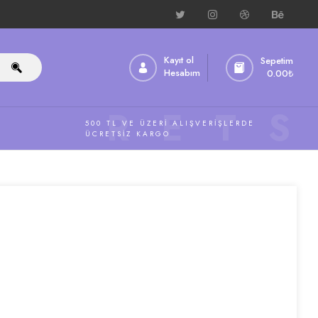
Kayıt ol
Sepetim
Hesabım
0.00
₺
ÜCRETS
500 TL VE ÜZERI ALIŞVERIŞLERDE
ÜCRETSIZ KARGO