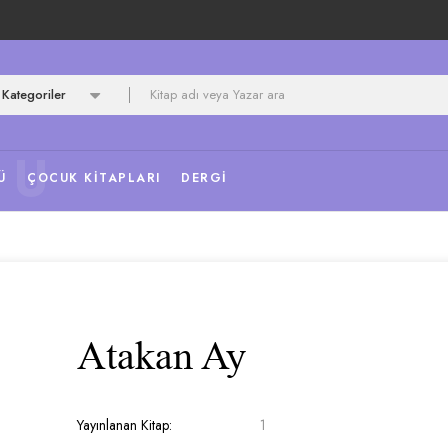
Kategoriler
NU
Ü
ÇOCUK KITAPLARI
DERGI
Atakan Ay
Yayınlanan Kitap:
1