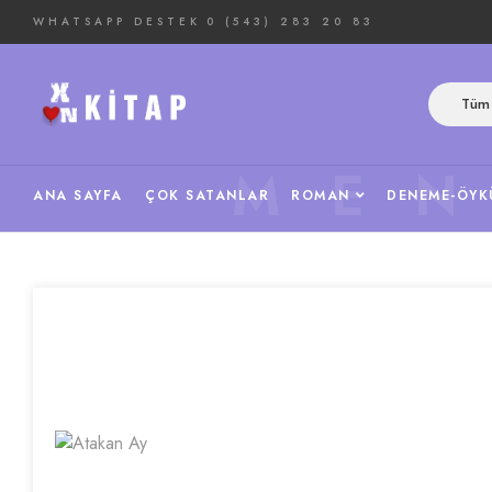
WHATSAPP DESTEK
0 (543) 283 20 83
Tüm 
ME
ANA SAYFA
ÇOK SATANLAR
ROMAN
DENEME-ÖYK