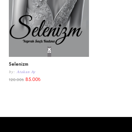
Selenizm
by:
Atakan Ay
85.00
₺
120.00
₺