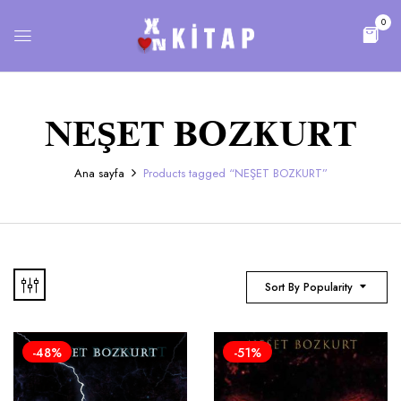
0
NEŞET BOZKURT
Ana sayfa
Products tagged “NEŞET BOZKURT”
Sort By Popularity
-48%
-51%