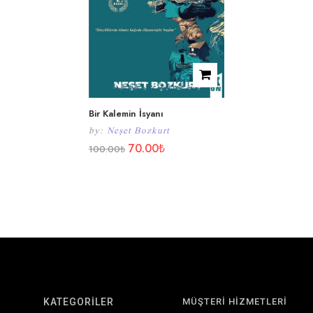
Bir Kalemin İsyanı
by:
Neşet Bozkurt
70.00
₺
100.00
₺
KATEGORİLER
MÜŞTERİ HİZMETLERİ