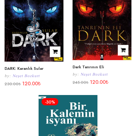
Dark Tanrının Eli
DARK: Karanlık Sular
by:
Neşet Bozkurt
by:
Neşet Bozkurt
120.00
₺
245.00
₺
120.00
₺
230.00
₺
-30%